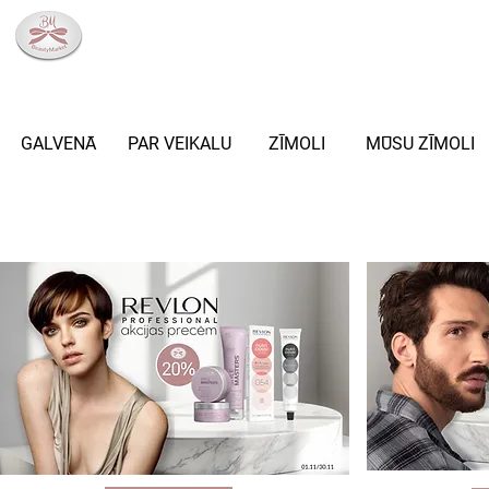
info@beautymarket.lv
+371 27033307
RĪGA,BLAUMAŅA IELA 8
GALVENĀ
PAR VEIKALU
ZĪMOLI
MŪSU ZĪMOLI
AKCIJAS