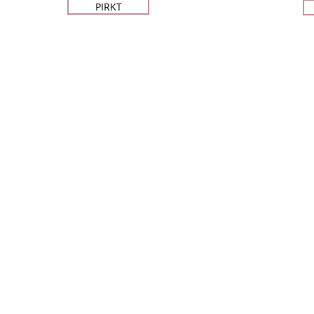
PIRKT
© SIA BEAUTY MARKET 