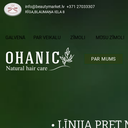
info@beautymarket.lv
+371 27033307
RĪGA,BLAUMAŅA IELA 8
GALVENĀ
PAR VEIKALU
ZĪMOLI
MŪSU ZĪMOLI
PAR MUMS
• LĪNIJA PRET