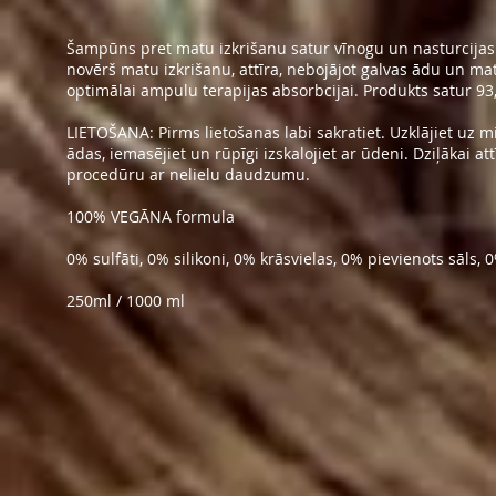
Šampūns pret matu izkrišanu satur vīnogu un nasturcijas 
novērš matu izkrišanu, attīra, nebojājot galvas ādu un mat
optimālai ampulu terapijas absorbcijai. Produkts satur 93
LIETOŠANA: Pirms lietošanas labi sakratiet. Uzklājiet uz 
ādas, iemasējiet un rūpīgi izskalojiet ar ūdeni. Dziļākai att
procedūru ar nelielu daudzumu.
100% VEGĀNA formula
0% sulfāti, 0% silikoni, 0% krāsvielas, 0% pievienots sāls, 
250ml / 1000 ml