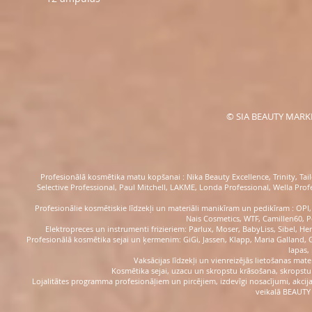
© SIA BEAUTY MARKET 
Profesionālā kosmētika matu kopšanai : Nika Beauty Excellence, Trinity, Tail
Selective Professional, Paul Mitchell, LAKME, Londa Professional, Wella Profe
Profesionālie kosmētiskie līdzekļi un materiāli manikīram un pedikīram : OPI, O
Nais Cosmetics, WTF, Camillen60, P
Elektropreces un instrumenti frizieriem: Parlux, Moser, BabyLiss, Sibel, Herc
Profesionālā kosmētika sejai un ķermenim: GiGi, Jassen, Klapp, Maria Galland, 
lapas,
Vaksācijas līdzekļi un vienreizējās lietošanas mater
Kosmētika sejai, uzacu un skropstu krāsošana, skropstu 
Lojalitātes programma profesionāļiem un pircējiem, izdevīgi nosacījumi, akcij
veikalā BEAUTY 