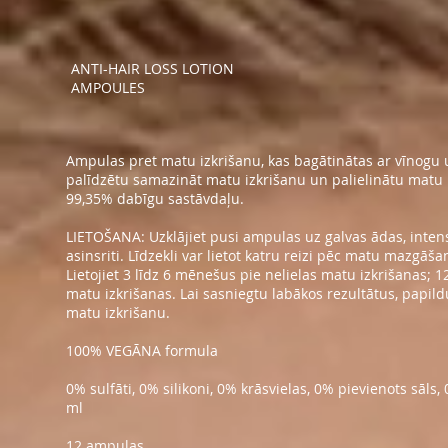
ANTI-HAIR LOSS LOTION
AMPOULES
Ampulas pret matu izkrišanu, kas bagātinātas ar vīnogu u
palīdzētu samazināt matu izkrišanu un palielinātu matu
99,35% dabīgu sastāvdaļu.
LIETOŠANA: Uzklājiet pusi ampulas uz galvas ādas, intensī
asinsriti. Līdzekli var lietot katru reizi pēc matu mazgāša
Lietojiet 3 līdz 6 mēnešus pie nelielas matu izkrišanas; 
matu izkrišanas. Lai sasniegtu labākos rezultātus, papild
matu izkrišanu.
100% VEGĀNA formula
0% sulfāti, 0% silikoni, 0% krāsvielas, 0% pievienots sāls,
ml
12 ampulas